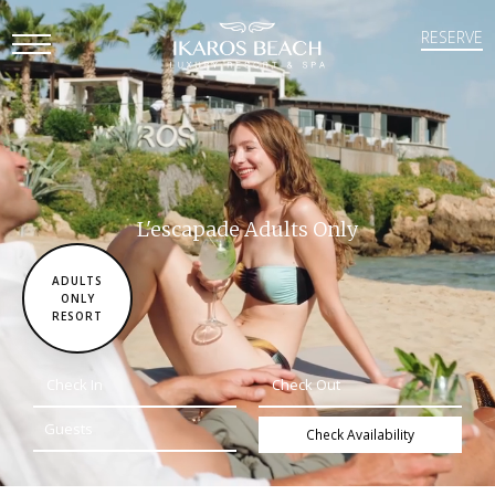
RESERVE
Open
Mobile
Menu
L'escapade Adults Only
ADULTS
ONLY
RESORT
Check Availability