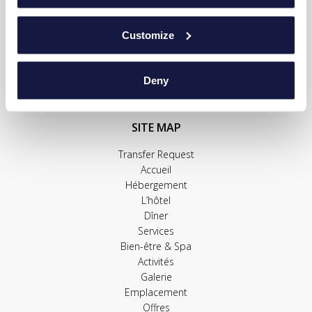
E-mail:
reservations@ikarosvillage.gr
Customize
TRANSFER REQUEST
Deny
SITE MAP
Transfer Request
Accueil
Hébergement
L’hôtel
Dîner
Services
Bien-être & Spa
Activités
Galerie
Emplacement
Offres