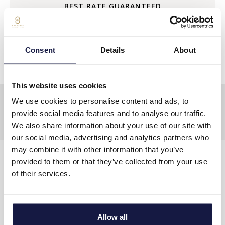
BEST RATE GUARANTEED
RESERVE
Consent
Details
About
This website uses cookies
We use cookies to personalise content and ads, to
provide social media features and to analyse our traffic.
We also share information about your use of our site with
our social media, advertising and analytics partners who
may combine it with other information that you’ve
provided to them or that they’ve collected from your use
CONTACT US
of their services.
Address:
Grammatikaki Str., 700 07 Stalida, Crete Greece
Tel.:
+30 2897 502900
Allow all
Fax:
+30 28970 31341