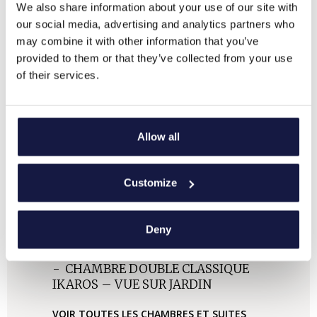
We also share information about your use of our site with
our social media, advertising and analytics partners who
may combine it with other information that you’ve
provided to them or that they’ve collected from your use
of their services.
Allow all
Customize
HÉBERGEMENT AU
HÉBERGEMENT AU
HÉBERGEMENT AU
HÉBERGEMENT AU
HÉBERGEMENT AU
HÉBERGEMENT AU
HÉBERGEMENT AU
HÉBERGEMENT AU
HÉBERGEMENT AU
RESORT IKAROS
RESORT IKAROS
RESORT IKAROS
RESORT IKAROS
RESORT IKAROS
RESORT IKAROS
RESORT IKAROS
RESORT IKAROS
RESORT IKAROS
Deny
HÉBERGEMENT AU
RESORT IKAROS
CHAMBRE DOUBLE CLASSIQUE
CHAMBRE DOUBLE CLASSIQUE
BUNGALOW CLASSIC SEA VIEW
BUNGALOW CLASSIQUE VUE
BUNGALOW CLASSIQUE VUE
BUNGALOW DE LUXE VUE DU
BUNGALOW OUTDOOR JACUZZI
SUITE VUE MER
CHAMBRES SUPÉRIEURES VUE
IKAROS – VUE SUR JARDIN
IKAROS – VUE SUR MER
SHARING POOL
JARDIN
MER
JARDIN
JARDIN
VOIR TOUTES LES CHAMBRES ET SUITES
VOIR TOUTES LES CHAMBRES ET SUITES
VOIR TOUTES LES CHAMBRES ET SUITES
VOIR TOUTES LES CHAMBRES ET SUITES
VOIR TOUTES LES CHAMBRES ET SUITES
VOIR TOUTES LES CHAMBRES ET SUITES
VOIR TOUTES LES CHAMBRES ET SUITES
VOIR TOUTES LES CHAMBRES ET SUITES