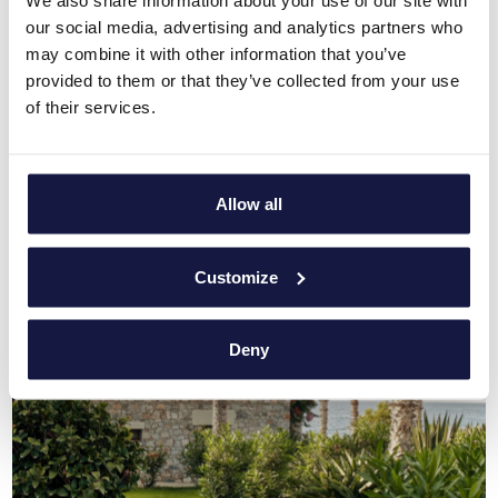
We also share information about your use of our site with
conciergerie et de nos prestations de qualité.
our social media, advertising and analytics partners who
may combine it with other information that you’ve
Prêt à vous accueillir dans sa douce étreinte - au bord de la
provided to them or that they’ve collected from your use
mer bleu de cobalt et juste à côté d'une plage de sable, à 35
km d'Héraklion - votre havre de tranquillité en Grèce vous
of their services.
attend.
Allow all
Customize
Deny