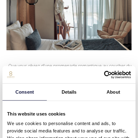
Que vous rêviez d'une promenade romantique au coucher du
soleil et sentir le sable sous vos pieds ou de vous offrir un
festin méditerranéen préparé à partir des meilleurs produits
dans l'un de nos restaurants, siroter un cocktail maison,
Consent
Details
About
simplement vous détendre ou vous faire dorloter au Aura Spa,
la plage d’Ikaros fera de ce rêve une réalité. Dans un mariage
éclectique d’architecture crétoise traditionnelle, de services et
d'équipements exceptionnels, nous vous apportons le
This website uses cookies
meilleur de ces deux mondes. Vivez une expérience
We use cookies to personalise content and ads, to
authentique en choisissant entre nos formules Demi-Pension
provide social media features and to analyse our traffic.
ou Tout Inclus tout en bénéficiant des services de notre