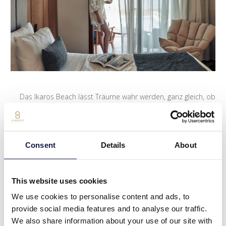
Das Ikaros Beach lässt Träume wahr werden, ganz gleich, ob
Sie einen romantischen Spaziergang bei Sonnenuntergang
unternehmen und den Sand unter Ihren Füßen spüren oder
sich in einem unserer Restaurants mit einem mediterranen
Festmahl aus feinsten Produkten verwöhnen lassen möchten,
Consent
Details
About
einen Spezialcocktail genießen oder einfach nur entspannen
oder sich im „The Aura Spa“ verwöhnen lassen möchten. Mit
unserer eklektischen Kombinierung echter kretischer
This website uses cookies
Architektur, hervorragender Dienstleistungen und
Annehmlichkeiten, bringen wir Ihnen das Beste aus beiden
We use cookies to personalise content and ads, to
Welten: die Chance, eine echte Erfahrung zu erleben mit der
provide social media features and to analyse our traffic.
Möglichkeit, zwischen unseren Unterkünften mit Halbpension
We also share information about your use of our site with