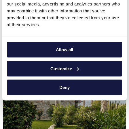
oder Alles-Inklusive-Pakete auszuwählen, während Sie unsere
our social media, advertising and analytics partners who
hochwertigen Dienstleistungen genießen.
may combine it with other information that you’ve
provided to them or that they’ve collected from your use
Es erwartet Sie mit offenen Armen – direkt am kobaltblauen
of their services.
Wasser und am Sandstrand, 35 km von Heraklion entfernt –
ein entspanntes griechisches Urlaubsvergnügen.
Allow all
Customize
Deny