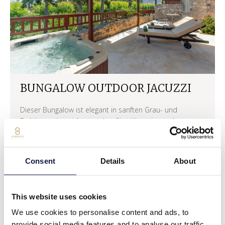
BUNGALOW OUTDOOR JACUZZI
Dieser Bungalow ist elegant in sanften Grau- und
Erdtönen eingerichtet und verfügt über ein modernes
Badezimmer und minimalistische Holzelemente.
bis zu 3 Erwachsene
1
28 sq.m.
Consent
Details
About
WHY YOU’LL LOVE IT:
Sie sind elegant in sanften Grau- und
This website uses cookies
Erdtönen dekoriert
We use cookies to personalise content and ads, to
provide social media features and to analyse our traffic.