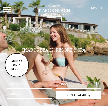
ΚΡΑΤΗΣΗ
Open
Mobile
Menu
IKAROS BEACH RESORT & SPA
ADULTS
ONLY
RESORT
Check Availability