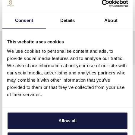
RESERVE
Consent
Details
About
This website uses cookies
We use cookies to personalise content and ads, to
provide social media features and to analyse our traffic.
We also share information about your use of our site with
our social media, advertising and analytics partners who
CONTACT US
may combine it with other information that you’ve
provided to them or that they’ve collected from your use
Address:
Grammatikaki Str., 700 07 Stalida, Crete Greece
of their services.
Tel.:
+30 2897 502900
Fax:
+30 28970 31341
Allow all
E-mail:
reservations@ikarosvillage.gr