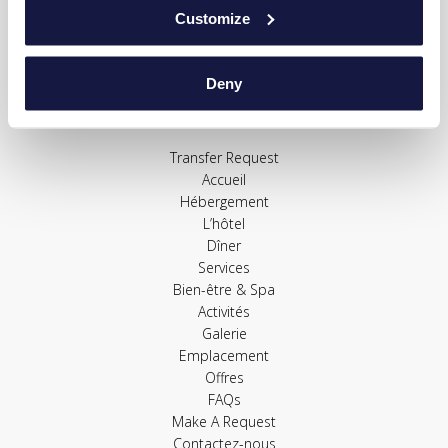
Customize
TRANSFER REQUEST
Deny
SITE MAP
Transfer Request
Accueil
Hébergement
L’hôtel
Dîner
Services
Bien-être & Spa
Activités
Galerie
Emplacement
Offres
FAQs
Make A Request
Contactez-nous