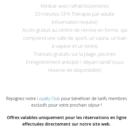
Minibar avec rafraîchissements
30 minutes SPA Thérapie par adulte
(réservation requise)
Accès gratuit au centre de remise en forme, qui
comprend une salle de sport, un sauna, un bain
à vapeur et un tennis
Transats gratuits sur la plage, piscines
Enregistrement anticipé / départ tardif (sous
réserve de disponibilité)
Rejoignez notre
Loyalty Club
pour bénéficier de tarifs membres
exclusifs pour votre prochain séjour !
Offres valables uniquement pour les réservations en ligne
effectuées directement sur notre site web.