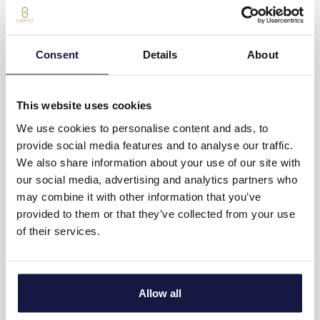
TRANSFER REQUEST
Consent
Details
About
SITE MAP
This website uses cookies
Transfer Request
We use cookies to personalise content and ads, to
Accueil
provide social media features and to analyse our traffic.
Hébergement
We also share information about your use of our site with
L’hôtel
our social media, advertising and analytics partners who
Dîner
may combine it with other information that you’ve
Services
provided to them or that they’ve collected from your use
Bien-être & Spa
of their services.
Activités
Galerie
Emplacement
Offres
Allow all
FAQs
Make A Request