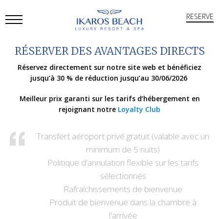
RESERVE
Open
RÉSERVER DES AVANTAGES DIRECTS
Mobile
Réservez directement sur notre site web et bénéficiez
Menu
jusqu’à 30 % de réduction jusqu’au 30/06/2026
Meilleur prix garanti sur les tarifs d’hébergement en
rejoignant notre
Loyalty Club
Transfert aéroport privé gratuit (valable avec un
minimum de 5 nuits)
Politique d’annulation flexible sur les tarifs
sélectionnés
Rafraîchissements de bienvenue
Produit de bienvenue dans la chambre à
l’arrivée